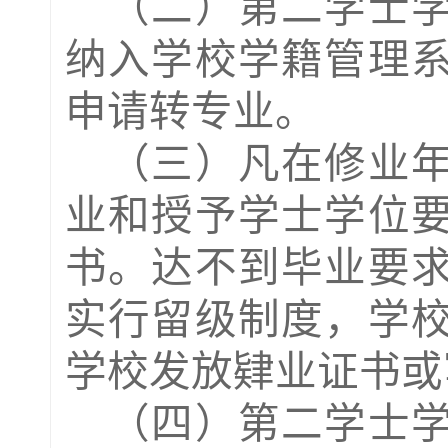
（
二
）第二学士
纳入
学
校学籍管理
申请转专业。
（
三
）凡在修业
业和授
予学士学位
书。达不到毕业要
实行留级制度，学
学校
发放
肄业证书或
（
四
）第二学士