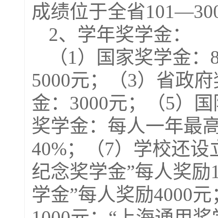
成绩位于全省
101
—
30
2
、学年奖学金：
（
1
）国家奖学金：
5000
元；（
3
）省政府
金：
3000
元；（
5
）国
奖学金：每人一年最
40%
；（
7
）学校还设
纪念奖学金”每人奖励
学金”每人奖励
4000
元
1000
元；“上海通用奖