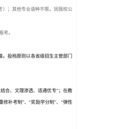
考）；其他专业语种不限。因我校公
报考。
准。投档原则以各省级招生主管部门
工结合、文理渗透、适通优专”；在教
重修补考制
”
、
“
奖励学分制
”
、
“
弹性