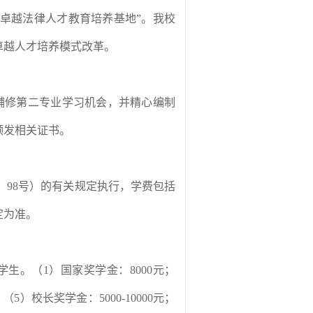
“卓越法律人才教育培养基地”。我校
卓越人才培养模式改革。
辅修第二专业学习机会，并精心编制
颁发相关证书。
】
98
号）的有关规定执行，学费包括
定为准。
学生。（
1
）国家奖学金：
8000
元；
；（
5
）校长奖学金：
5000-10000
元；