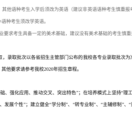
，其他语种考生入学后须改为英语（建议非英语语种考生慎重报
小语种考生须改学英语。
业要求考生具备一定的美术基础，建议没有美术基础的考生慎重
取，录取批次以各省招生主管部门公布的我校各专业录取批次为
。其他要求请参考我校
2020
年招生章程。
基础、强化应用、推动交叉、突出特色”；在培养模式上坚持“理
、发展个性”；建立健全
“
学分制
”
、
“
转专业制
”
、
“
主辅修制
”
、
“