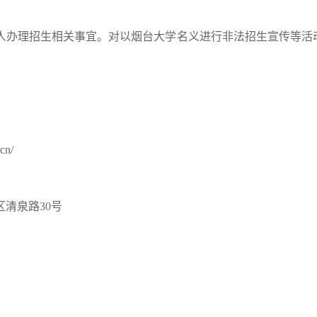
人办理招生相关事宜。对以烟台大学名义进行非法招生宣传等活
.cn/
区清泉路
30
号