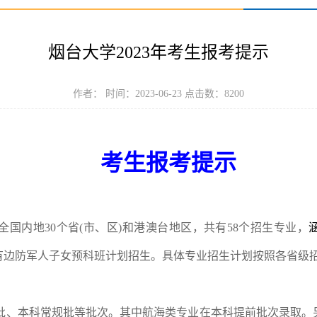
烟台大学2023年考生报考提示
作者： 时间：2023-06-23 点击数：
8200
考生报考提示
全国内地
30
个省
(
市、区
)
和港澳台地区，共有
58
个招生专业，
有边防军人子女预科班计划招生。具体专业招生计划按照各省级
批、本科常规批等批次。其中航海类专业在本科提前批次录取。