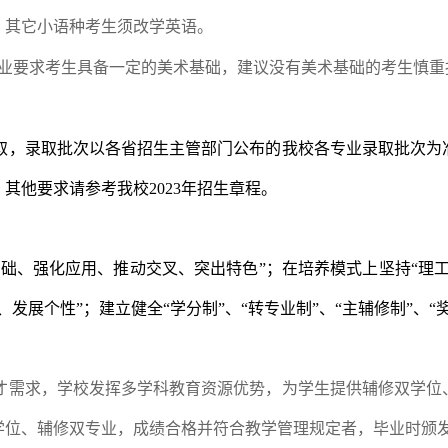
，其它小语种考生须改学英语。
业要求考生具备一定的美术基础，建议没有美术基础的考生慎重
取，录取批次以各省招生主管部门公布的我校各专业录取批次为
。其他要求请参考我校
2023
年招生章程。
基础、强化应用、推动交叉、突出特色”；在培养模式上坚持“理
、发展个性”；建立健全
“
学分制
”
、
“
转专业制
”
、
“
主辅修制
”
、
“
才需求，学校发挥多学科教育资源优势，为学生提供辅修双学位
学位、辅修双专业，成绩合格并符合教学管理规定者，毕业时颁