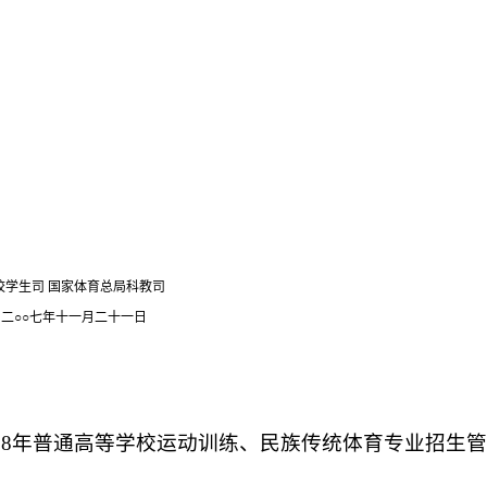
校学生司 国家体育总局科教司
二
○○
七年十一月二十一日
08
年普通高等学校运动训练、民族传统体育专业招生管