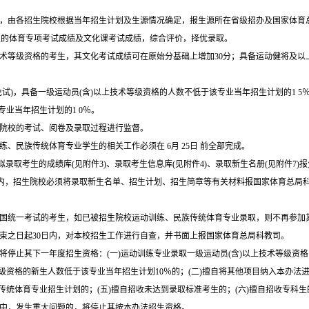
，由各招生院校根据当年招生计划及生源情况确定，报生源所在省级招办及国家体育
生的体育专项考试成绩及文化课考试成绩，综合评价，择优录取。
术等级资格的考生，其文化考试成绩可在原始分基础上增加
30
分；具备运动健将及以
免试
)
，具备一级运动员
(
含
)
以上技术等级资格的人数不低于该专业当年招生计划的
1 5
专业当年招生计划的
1 0
％。
院校的考试、阅卷及录取过程进行监督。
训练、民族传统体育专业学生的相关工作必须在
6
月
25
日
前全部完成。
拟录取考生的成绩库
(
见附件
3)
、录取考生信息库
(
见附件
4)
、录取新生名册
(
见附件
7)
报
内，招生院校必须将录取新生名单、招生计划、招生简章等有关材料报国家
体育
总局
国统一考试的考生，如已被招生院校运动训练、民族传统体育专业录取，则不再参加
束之日起
30
日内，对本校招生工作进行自查，并书面上报国家体育总局科教司。
将停止其下一年度招生资格
：
(
一
)
运动训练专业录取一级运动员
(
含
)
以上技术等级资格
级资格的新生人数低于该专业当年招生计划
10
％的
；
(
二
)
擅自将其他项目纳入本办法
传统体育专业招生计划的
；
(
五
)
擅自招收未达到录取标准考生的
；
(
六
)
擅自招收专科生
中，发生重大问题的，将停止其按本办法招生资格。