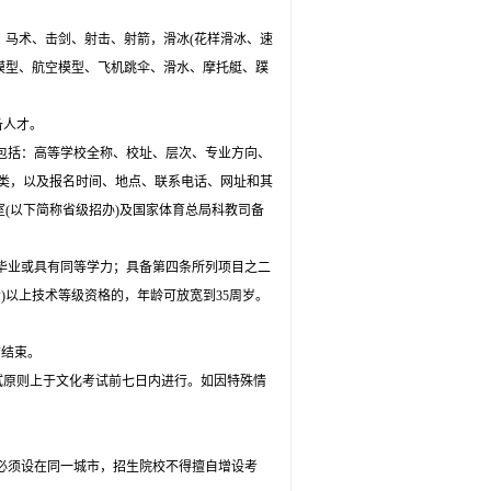
、马术、击剑、射击、射箭，滑冰
(
花样滑冰、速
模型、航空模型、飞机跳伞、滑水、摩托艇、蹼
备人才。
包括：高等学校全称、校址、层次、专业方向、
类，以及报名时间、地点、联系电话、网址和其
室
(
以下简称省级招办
)
及国家体育总局科教司备
毕业或具有同等学力；具备第四条所列项目之二
含
)
以上技术等级资格的，年龄可放宽到
35
周岁。
前结束。
试原则上于文化考试前七日内进行。如因特殊情
必须设在同一城市，招生院校不得擅自增设考