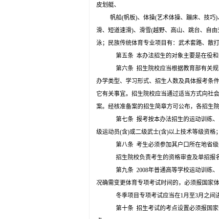
皮划艇、
帆船
(
帆板
)
、体操
(
艺术体操、蹦床、技巧
)
滑、短道速滑
)
、滑雪
(
越野、高山、跳台、自由
泳；民族传统体育专业项目有：武术套路、散
第五条
本办法招生的对象主要是在役和
第六条
招生院校应当根据教育部有关规
办学类型、学习形式、招生人数及具体报考条
它有关事宜。招生院校应当通过适当方式向社
案。经核准备案的招生简章方可公布，各招生
第七条
报考按本办法招生的运动训练、
级运动员
(
含
)
或二级武士
(
含
)
以上技术等级资格
第八条
考生必须参加其户口所在地省级
招生院校负责考生的资格审查及单招报
第九条
2008
年普通高等学校运动训练
况确需变更体育专项考试时间的，必须报国家
冬季项目专项考试应当在
1
月至
3
月之间
第十条
招生考试的考点设置必须报国家