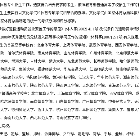
体育专业招生工作，选拔符合培养要求的考生，依照教育部普通高等学校招生工作的
生主要实行以文化考试和体育专项考试相结合的办法。文化考试由国家体育总局科教
国家体育总局制定的统一的考试办法和评分标准。
步做好退役运动员就业安置工作的意见》
(
体人字
[
2002] 41 1
号
)
免试条件的运动员申请
好
2008
年优秀运动员免试进入高等学校学习工作的通知》
(
体科字
[
2007] 271
号
)
有关规定
生的普通高等学校有：北京体育大学、上海体育学院、武汉体育学院、西安体育学院
学院、哈尔滨体育学院、南京体育学院、山东体育学院、广州体育学院、北京师范大学
范大学、渤海大学、吉林大学、延边大学、东北师范大学、长春师范学院、哈尔滨师范
徽师范大学、集美大学、福建师范大学、华东交通大学、江西师范大学、赣南师范学院
、河南师范大学、洛阳师范学院、黄河科技学院、江汉大学、华中师范大学、湖南师范
学、云南师范大学、陕西师范大学、陕西理工学院、天水师范学院、青海师范大学、石
的普通高等学校有：北京体育大学、上海体育学院、武汉体育学院、西安体育学院、
、哈尔滨体育学院、南京体育学院、山东体育学院、广州体育学院、中央民族大学、天
州大学、徐州师范大学、浙江大学、杭州师范学院、阜阳师范学院、集美大学、鲁东大
学、海南师范大学、西北师范大学、青海民族学院共
38
所。
生院校。
田径、足球、篮球、排球、沙滩排球、乒乓球、羽毛球、网球、手球、垒球、棒球、