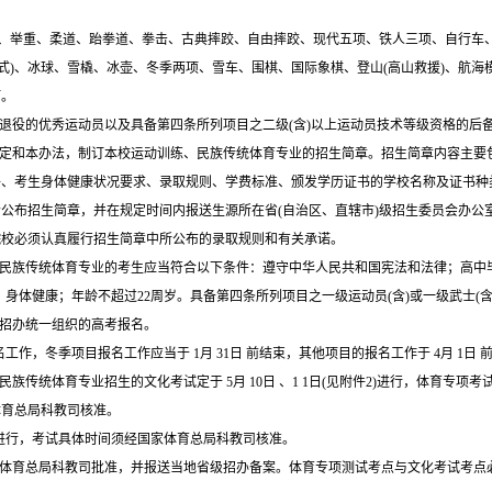
、举重、柔道、跆拳道、拳击、古典摔跤、自由摔跤、现代五项、铁人三项、自行车
式
)
、冰球、雪橇、冰壶、冬季两项、雪车、围棋、国际象棋、登山
(
高山救援
)
、航海
打。
退役的优秀运动员以及具备第四条所列项目之二级
(
含
)
以上运动员技术等级资格的后
定和本办法，制订本校运动训练、民族传统体育专业的招生简章。招生简章内容主要
件、考生身体健康状况要求、录取规则、学费标准、颁发学历证书的学校名称及证书种
会公布招生简章，并在规定时间内报送生源所在省
(
自治区、直辖市
)
级招生委员会办公
院校必须认真履行招生简章中所公布的录取规则和有关承诺。
民族传统体育专业的考生应当符合以下条件：遵守中华人民共和国宪法和法律；高中
；身体健康；年龄不超过
22
周岁。具备第四条所列项目之一级运动员
(
含
)
或一级武士
(
招办统一组织的高考报名。
名工作，冬季项目报名工作应当于
1
月
31
日
前结束，其他项目的报名工作于
4
月
1
日
、民族传统体育专业招生的文化考试定于
5
月
10
日
、
1 1
日
(
见附件
2)
进行，体育专项考
体育总局科教司核准。
进行，考试具体时间须经国家体育总局科教司核准。
体育总局科教司批准，并报送当地省级招办备案。体育专项测试考点与文化考试考点