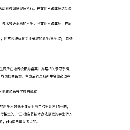
总局科教司备案后执行。在文化考试成绩达到最
上技术等级资格的考生，其文化考试成绩可在原
％
；
民族传统体育专业录取的新生
(
含免试
)
，具备
生源所在地省级招办备案并办理相关录取手续，
科教司核查备案，备案后的录取新生名单必须在
其他普通高等学校的录取。
的新生人数低于该专业当年招生计划
1 5
％的
；
进行招生的
；
(
三
)
擅自将按本办法录取的学生转入
的
；
(
七
)
擅自增设考点的。