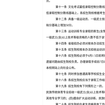
点。
第十一条
文化考试最低录取控制分数线
低录取控制分数线基础上，各招生院校根据考
第十二条
具备一级运动员、一级武士技
始分基础上增加
50
分。
第十三条
运动训练专业录取的新生
(
含
一级武士
(
含
)
以上技术等级资格的人数不低于该
第十四条
省级招办必须对按本办法招生
第十五条
招生院校按本办法招收运动
第十六条
招生院校必须于
6
月
1 5
日前
将
遗留问题由招生院校负责。办理录取手续后
7
日
本校网站上向社会公布。
第十七条
同时参加普通高等学校招生全
第十八条
各招生院校应当于录取工作结
第十九条
招生院校有下列情形之一的，
民族传统体育专业招收一级武士
(
含
)
以上技术等
其他专业学习的
；
(
四
)
擅自扩大运动训练、民族
第二十条
招生院校在考生资格审查工作