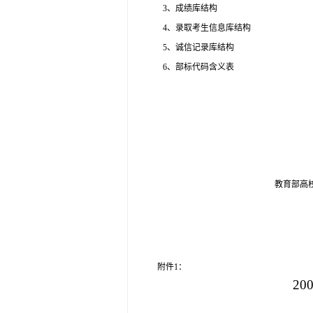
3
、成绩库结构
4
、录取考生信息库结构
5
、诚信记录库结构
6
、部标代码含义表
教育部高
附件
1
：
20